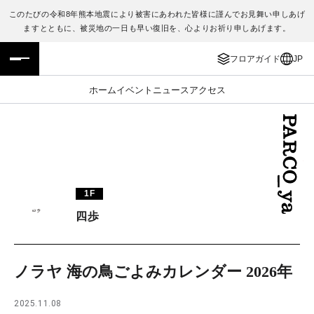
このたびの令和8年熊本地震により被害にあわれた皆様に謹んでお見舞い申しあげ
ますとともに、被災地の一日も早い復旧を、心よりお祈り申しあげます。
フロアガイド
ENGLISH
フロアガイド
JP
施設案内・アクセス
繁体字
ホーム
イベント
ニュース
アクセス
イベント・ポップアップ
簡体字
ニュース
한국어
レストラン・カフェ
ภาษาไทย
1F
TAX FREE
日本語
四歩
PARCOメンバーズ
ノラヤ 海の鳥ごよみカレンダー 2026年
JP
2025.11.08