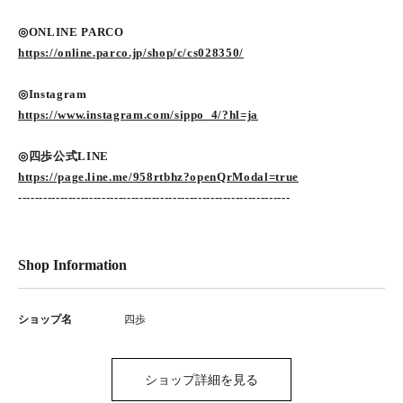
◎ONLINE PARCO
https://online.parco.jp/shop/c/cs028350/
◎Instagram
https://www.instagram.com/sippo_4/?hl=ja
◎四歩公式LINE
https://page.line.me/958rtbhz?openQrModal=true
-----------------------------------------------------------------
Shop Information
ショップ名
四歩
ショップ詳細を見る