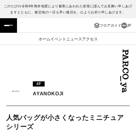
このたびの令和8年熊本地震により被害にあわれた皆様に謹んでお見舞い申しあげ
ますとともに、被災地の一日も早い復旧を、心よりお祈り申しあげます。
フロアガイド
ENGLISH
フロアガイド
JP
施設案内・アクセス
繁体字
ホーム
イベント
ニュース
アクセス
イベント・ポップアップ
簡体字
ニュース
한국어
レストラン・カフェ
ภาษาไทย
4F
TAX FREE
日本語
AYANOKOJI
PARCOメンバーズ
人気バッグが小さくなったミニチュア
シリーズ
JP