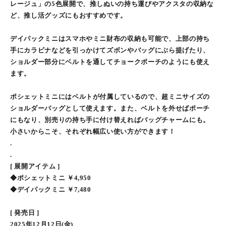
レージュ」の5色展開で、推しぬいの持ち運びやアクスタの収納な
ど、推し活グッズにもおすすめです。
デイパックミニはスマホやミニ財布の収納も可能で、上部の持ち
手にカラビナなどを引っかけてズボンやバッグにぶら提げたり、
ショルダー部分にベルトを通してチョークポーチのようにも使え
ます。
ポシェットミニにはベルトが付属しているので、超ミニサイズの
ショルダーバッグとして使えます。また、ベルトを外せばポーチ
にもなり、別売りの持ち手に付け替えればバッグチャームにも。
小さいからこそ、それぞれ幅広い使い方ができます！
.
.
[ 展開アイテム ]
◆ポシェットミニ ￥4,950
◆デイパックミニ ￥7,480
[ 発売日 ]
2025年12月12日(金)