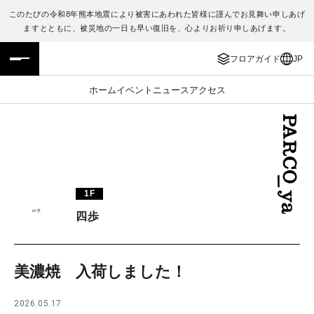
このたびの令和8年熊本地震により被害にあわれた皆様に謹んでお見舞い申しあげ
ますとともに、被災地の一日も早い復旧を、心よりお祈り申しあげます。
フロアガイド
ENGLISH
フロアガイド
JP
施設案内・アクセス
繁体字
ホーム
イベント
ニュース
アクセス
イベント・ポップアップ
簡体字
ニュース
한국어
レストラン・カフェ
ภาษาไทย
1F
TAX FREE
日本語
四歩
PARCOメンバーズ
美濃焼 入荷しました！
JP
2026.05.17