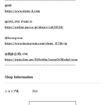
-----------------------------------------------------------------
◎HP
https://www.sippo-4.com
◎ONLINE PARCO
https://online.parco.jp/shop/c/cs028350/
◎Instagram
https://www.instagram.com/sippo_4/?hl=ja
◎四歩公式LINE
https://page.line.me/958rtbhz?openQrModal=true
-----------------------------------------------------------------
Shop Information
ショップ名
四歩