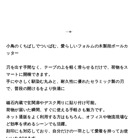
5
1
2
3
4
小鳥のくちばしでついばむ、愛らしいフォルムの木製段ボールカ
ッター
刃を出す手間なく、テープの上を軽く滑らせるだけで、荷物をス
マートに開梱できます。
手にやさしく馴染む丸みと、耐久性に優れたセラミック製の刃
で、普段の開けるをより快適に
磁石内蔵で玄関扉やデスク周りに貼り付け可能。
荷物が届いた瞬間、すぐに使える手軽さも魅力です。
ネット通販をよく利用する方はもちろん、オフィスや物流現場な
ど効率を求めるシーンでも活躍。
刻印にも対応しており、自分だけの一羽として愛着を持ってお使