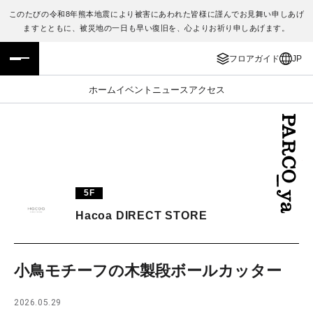
このたびの令和8年熊本地震により被害にあわれた皆様に謹んでお見舞い申しあげ
ますとともに、被災地の一日も早い復旧を、心よりお祈り申しあげます。
フロアガイド
ENGLISH
フロアガイド
JP
施設案内・アクセス
繁体字
ホーム
イベント
ニュース
アクセス
イベント・ポップアップ
簡体字
ニュース
한국어
レストラン・カフェ
ภาษาไทย
5F
TAX FREE
日本語
Hacoa DIRECT STORE
PARCOメンバーズ
小鳥モチーフの木製段ボールカッター
JP
2026.05.29