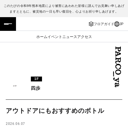
このたびの令和8年熊本地震により被害にあわれた皆様に謹んでお見舞い申しあげ
ますとともに、被災地の一日も早い復旧を、心よりお祈り申しあげます。
フロアガイド
ENGLISH
フロアガイド
JP
施設案内・アクセス
繁体字
ホーム
イベント
ニュース
アクセス
イベント・ポップアップ
簡体字
ニュース
한국어
レストラン・カフェ
ภาษาไทย
1F
TAX FREE
日本語
四歩
PARCOメンバーズ
アウトドアにもおすすめのボトル
JP
2026.06.07