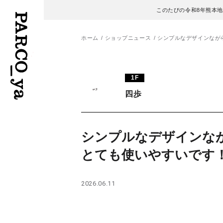
このたびの令和8年熊本
ホーム
ショップニュース
シンプルなデザインなが
フロアガイド
ENGLISH
1F
四歩
施設案内・アクセス
繁体字
イベント・ポップアップ
簡体字
シンプルなデザインな
ニュース
한국어
とても使いやすいです
レストラン・カフェ
ภาษาไทย
2026.06.11
TAX FREE
日本語