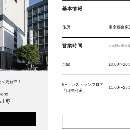
基本情報
住所
東京都台東区
営業時間
※当面の間営
全館
10:00〜20:
続々更新中！
6F レストランフロア
11:00〜23:
「口福回廊」
ueno
ya上野