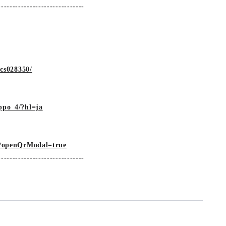
------------------------------
/cs028350/
ppo_4/?hl=ja
hz?openQrModal=true
------------------------------