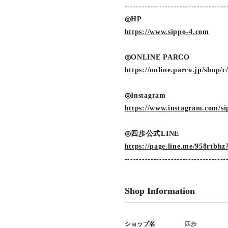
-----------------------------------
◎HP
https://www.sippo-4.com
◎ONLINE PARCO
https://online.parco.jp/shop/c
◎Instagram
https://www.instagram.com/si
◎四歩公式LINE
https://page.line.me/958rtb
-----------------------------------
Shop Information
ショップ名
四歩