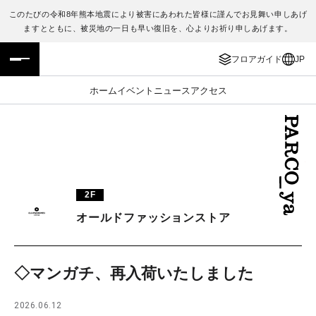
このたびの令和8年熊本地震により被害にあわれた皆様に謹んでお見舞い申しあげ
ますとともに、被災地の一日も早い復旧を、心よりお祈り申しあげます。
フロアガイド
ENGLISH
フロアガイド
JP
施設案内・アクセス
繁体字
ホーム
イベント
ニュース
アクセス
イベント・ポップアップ
簡体字
ニュース
한국어
レストラン・カフェ
ภาษาไทย
2F
TAX FREE
日本語
オールドファッションストア
PARCOメンバーズ
◇マンガチ、再入荷いたしました
JP
2026.06.12