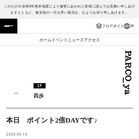
このたびの令和8年熊本地震により被害にあわれた皆様に謹んでお見舞い申しあげ
ますとともに、被災地の一日も早い復旧を、心よりお祈り申しあげます。
フロアガイド
ENGLISH
フロアガイド
JP
施設案内・アクセス
繁体字
ホーム
イベント
ニュース
アクセス
イベント・ポップアップ
簡体字
ニュース
한국어
レストラン・カフェ
ภาษาไทย
1F
TAX FREE
日本語
四歩
PARCOメンバーズ
本日 ポイント2倍DAYです♪
JP
2026.06.14