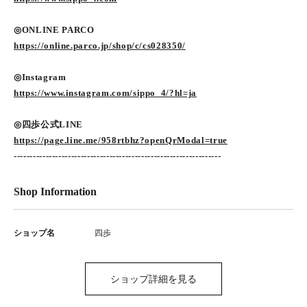
◎ONLINE PARCO
https://online.parco.jp/shop/c/cs028350/
◎Instagram
https://www.instagram.com/sippo_4/?hl=ja
◎四歩公式LINE
https://page.line.me/958rtbhz?openQrModal=true
-----------------------------------------------------------------
Shop Information
ショップ名
四歩
ショップ詳細を見る