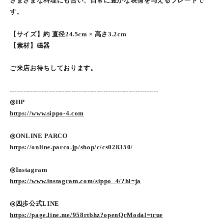
さまざまな料理にも合い、日常に豊かな表情を与えるプレートで
す。
【サイズ】約 直径24.5cm × 高さ3.2cm
【素材】磁器
ご来店お待ちしております。
-----------------------------------------------------------------
◎HP
https://www.sippo-4.com
◎ONLINE PARCO
https://online.parco.jp/shop/c/cs028350/
◎Instagram
https://www.instagram.com/sippo_4/?hl=ja
◎四歩公式LINE
https://page.line.me/958rtbhz?openQrModal=true