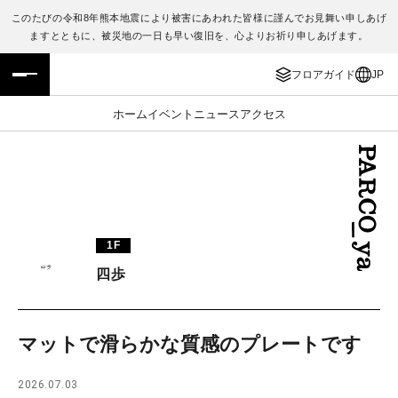
このたびの令和8年熊本地震により被害にあわれた皆様に謹んでお見舞い申しあげ
ますとともに、被災地の一日も早い復旧を、心よりお祈り申しあげます。
フロアガイド
ENGLISH
フロアガイド
JP
施設案内・アクセス
繁体字
ホーム
イベント
ニュース
アクセス
イベント・ポップアップ
簡体字
ニュース
한국어
レストラン・カフェ
ภาษาไทย
1F
TAX FREE
日本語
四歩
PARCOメンバーズ
マットで滑らかな質感のプレートです
JP
2026.07.03