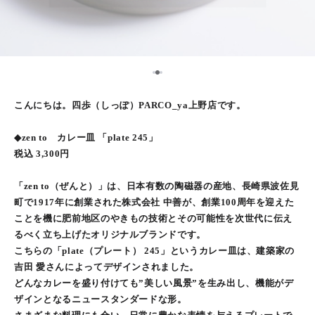
2
1
3
こんにちは。四歩（しっぽ）PARCO_ya上野店です。
◆zen to カレー皿 「plate 245」
税込 3,300円
「zen to（ぜんと）」は、日本有数の陶磁器の産地、長崎県波佐見
町で1917年に創業された株式会社 中善が、創業100周年を迎えた
ことを機に肥前地区のやきもの技術とその可能性を次世代に伝え
るべく立ち上げたオリジナルブランドです。
こちらの「plate（プレート） 245」というカレー皿は、建築家の
吉田 愛さんによってデザインされました。
どんなカレーを盛り付けても”美しい風景”を生み出し、機能がデ
ザインとなるニュースタンダードな形。