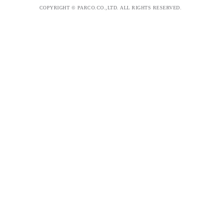
COPYRIGHT © PARCO.CO.,LTD. ALL RIGHTS RESERVED.