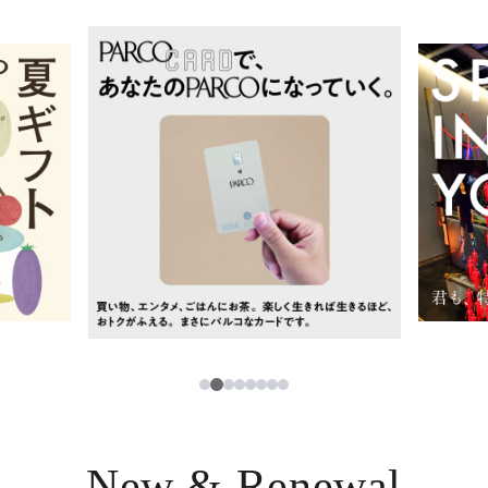
イベント・ポップアップ
簡体字
ニュース
한국어
レストラン・カフェ
ภาษาไทย
TAX FREE
日本語
PARCOメンバーズ
JP
3
1
2
4
5
6
7
8
New & Renewal