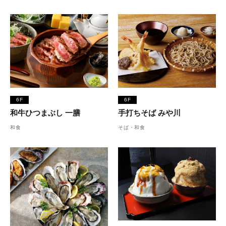
6F
6F
和牛ひつまぶし 一膳
手打ちそば みや川
和食
そば・和食