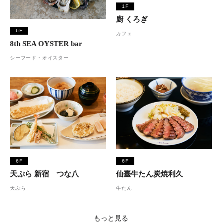
1F
廚 くろぎ
6F
カフェ
8th SEA OYSTER bar
シーフード・オイスター
6F
6F
天ぷら 新宿 つな八
仙臺牛たん炭焼利久
天ぷら
牛たん
もっと見る