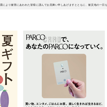
地震により被害にあわれた皆様に謹んでお見舞い申しあげますとともに、被災地の一日