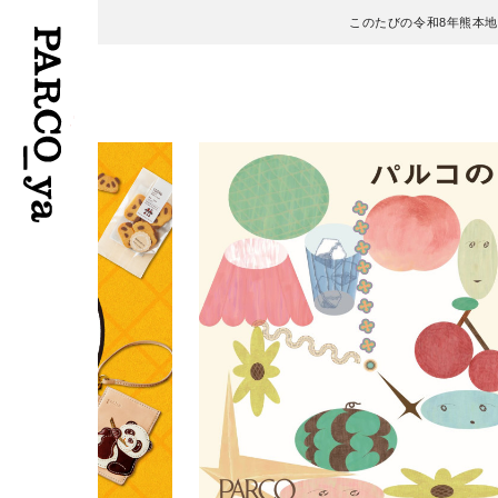
このたびの令和8年熊本
フロアガイド
ENGLISH
施設案内・アクセス
繁体字
イベント・ポップアップ
簡体字
ニュース
한국어
レストラン・カフェ
ภาษาไทย
TAX FREE
日本語