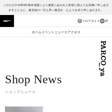
このたびの令和8年熊本地震により被害にあわれた皆様に謹んでお見舞い申しあげ
ますとともに、被災地の一日も早い復旧を、心よりお祈り申しあげます。
フロアガイド
ENGLISH
フロアガイド
JP
施設案内・アクセス
繁体字
ホーム
イベント
ニュース
アクセス
イベント・ポップアップ
簡体字
ニュース
한국어
レストラン・カフェ
ภาษาไทย
Shop News
TAX FREE
日本語
ショップニュース
PARCOメンバーズ
JP