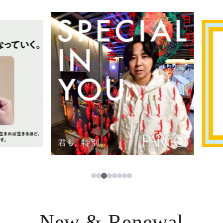
イベント・ポップアップ
簡体字
ニュース
한국어
レストラン・カフェ
ภาษาไทย
TAX FREE
日本語
PARCOメンバーズ
JP
3
1
2
4
5
6
7
8
New & Renewal