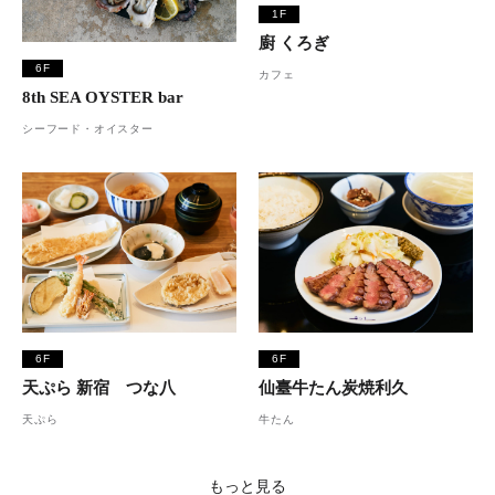
1F
廚 くろぎ
6F
カフェ
8th SEA OYSTER bar
シーフード・オイスター
6F
6F
天ぷら 新宿 つな八
仙臺牛たん炭焼利久
天ぷら
牛たん
もっと見る