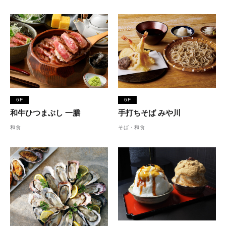
6F
6F
和牛ひつまぶし 一膳
手打ちそば みや川
和食
そば・和食