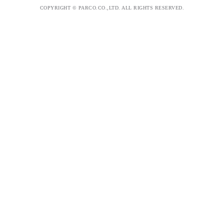
COPYRIGHT © PARCO.CO.,LTD. ALL RIGHTS RESERVED.