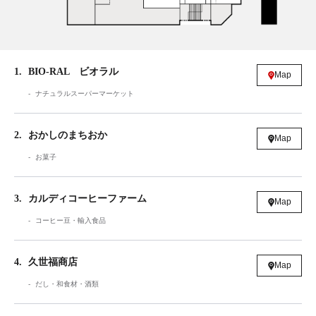
1
BIO-RAL ビオラル
Map
ナチュラルスーパーマーケット
2
おかしのまちおか
Map
お菓子
3
カルディコーヒーファーム
Map
コーヒー豆・輸入食品
4
久世福商店
Map
だし・和食材・酒類