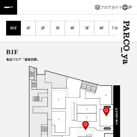
フロアガイド
JP
フロアガイド
ENGLISH
B1F
1F
2F
3F
4F
5F
6F
7-10F
施設案内・アクセス
繁体字
イベント・ポップアップ
簡体字
B1F
食品フロア「遊食回廊」
ニュース
한국어
レストラン・カフェ
ภาษาไทย
TAX FREE
日本語
PARCOメンバーズ
JP