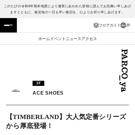
このたびの令和8年熊本地震により被害にあわれた皆様に謹んでお見舞い申しあげ
ますとともに、被災地の一日も早い復旧を、心よりお祈り申しあげます。
フロアガイド
ENGLISH
フロアガイド
JP
施設案内・アクセス
繁体字
ホーム
イベント
ニュース
アクセス
イベント・ポップアップ
簡体字
ニュース
한국어
レストラン・カフェ
ภาษาไทย
3F
TAX FREE
日本語
ACE SHOES
PARCOメンバーズ
【TIMBERLAND】大人気定番シリーズ
から厚底登場！
JP