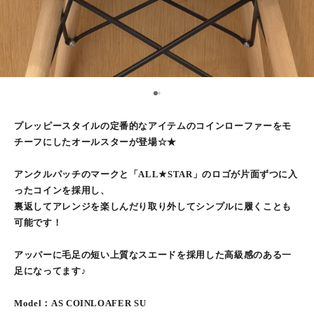
1
2
プレッピースタイルの定番的なアイテムのコインローファーをモ
チーフにしたオールスターが登場☆★
アンクルパッチのマークと「ALL★STAR」のロゴが片面ずつに入
ったコインを採用し、
裏返してアレンジを楽しんだり取り外してシンプルに履くことも
可能です！
アッパーに毛足の短い上質なスエードを採用した高級感のある一
足になってます♪
Model：AS COINLOAFER SU