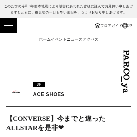
このたびの令和8年熊本地震により被害にあわれた皆様に謹んでお見舞い申しあげ
ますとともに、被災地の一日も早い復旧を、心よりお祈り申しあげます。
フロアガイド
ENGLISH
フロアガイド
JP
施設案内・アクセス
繁体字
ホーム
イベント
ニュース
アクセス
イベント・ポップアップ
簡体字
ニュース
한국어
レストラン・カフェ
ภาษาไทย
3F
TAX FREE
日本語
ACE SHOES
PARCOメンバーズ
【CONVERSE】今までと違った
ALLSTARを是非❤
JP