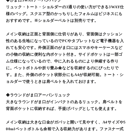
◆がま口3WAYアーバンバッグ
リュック・トート・ショルダーの3通りの使い方ができる3WAY仕
様のバッグ。スクエア型のかっちりしたフォルムはビジネスにも
おすすめです。※ショルダーベルトは別売りです。
メイン収納は正面と背面側に仕切りがあり、背面側はクッション
性のある生地になっているのでPCやタブレットなど電子機器を入
れても安心です。外側正面のがま口にはスマホやキーケースなど
の小物の収納に便利な内ポケット付き。サイドポケットは一部ゴ
ム仕様になっているので、中に入れるものにより伸縮する作り
に。ペットボトルや折り畳み傘などを収納するのにぴったりで
す。また、外側のポケット状部分にもA4が収納可能。トート・シ
ョルダーで使うときは肩ベルトを入れておけます。
◆ラウンドがま口アーバンリュック
大きなラウンドがま口がインパクトのあるリュック。肩ベルトを
背面ポケットに収納すれば、手提げバッグとしても使えます。
メイン収納は大きな口金がガバッと開いて見やすく、A4サイズや5
00mlペットボトルも余裕で入る収納力があります。ファスナー式