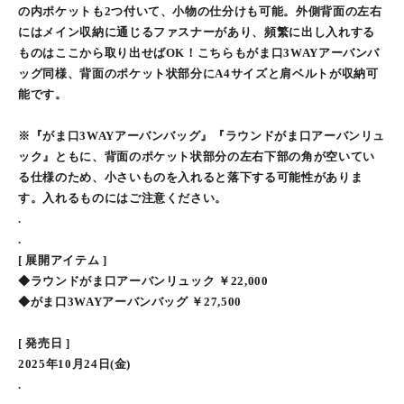
の内ポケットも2つ付いて、小物の仕分けも可能。外側背面の左右
にはメイン収納に通じるファスナーがあり、頻繁に出し入れする
ものはここから取り出せばOK！こちらもがま口3WAYアーバンバ
ッグ同様、背面のポケット状部分にA4サイズと肩ベルトが収納可
能です。
※『がま口3WAYアーバンバッグ』『ラウンドがま口アーバンリュ
ック』ともに、背面のポケット状部分の左右下部の角が空いてい
る仕様のため、小さいものを入れると落下する可能性がありま
す。入れるものにはご注意ください。
.
.
[ 展開アイテム ]
◆ラウンドがま口アーバンリュック ￥22,000
◆がま口3WAYアーバンバッグ ￥27,500
[ 発売日 ]
2025年10月24日(金)
.