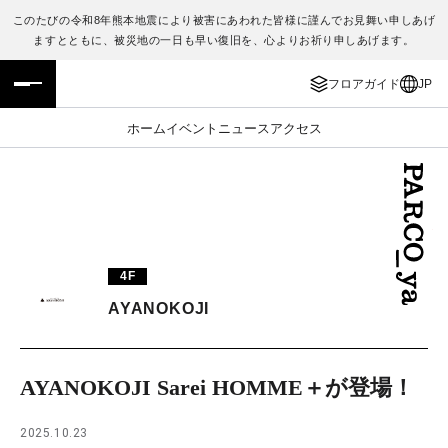
このたびの令和8年熊本地震により被害にあわれた皆様に謹んでお見舞い申しあげ
ますとともに、被災地の一日も早い復旧を、心よりお祈り申しあげます。
フロアガイド
ENGLISH
フロアガイド
JP
施設案内・アクセス
繁体字
ホーム
イベント
ニュース
アクセス
イベント・ポップアップ
簡体字
ニュース
한국어
レストラン・カフェ
ภาษาไทย
4F
TAX FREE
日本語
AYANOKOJI
PARCOメンバーズ
AYANOKOJI Sarei HOMME＋が登場！
JP
2025.10.23