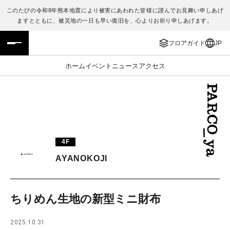
このたびの令和8年熊本地震により被害にあわれた皆様に謹んでお見舞い申しあげ
ますとともに、被災地の一日も早い復旧を、心よりお祈り申しあげます。
フロアガイド
ENGLISH
フロアガイド
JP
施設案内・アクセス
繁体字
ホーム
イベント
ニュース
アクセス
イベント・ポップアップ
簡体字
ニュース
한국어
レストラン・カフェ
ภาษาไทย
4F
TAX FREE
日本語
AYANOKOJI
PARCOメンバーズ
ちりめん生地の新型ミニ財布
JP
2025.10.31