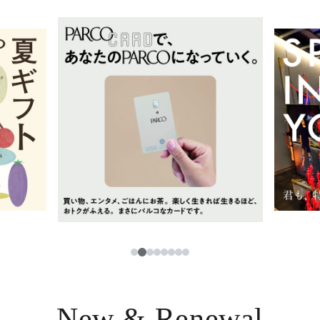
イベント・ポップアップ
簡体字
ニュース
한국어
レストラン・カフェ
ภาษาไทย
TAX FREE
日本語
PARCOメンバーズ
JP
2
1
3
4
5
6
7
8
New & Renewal