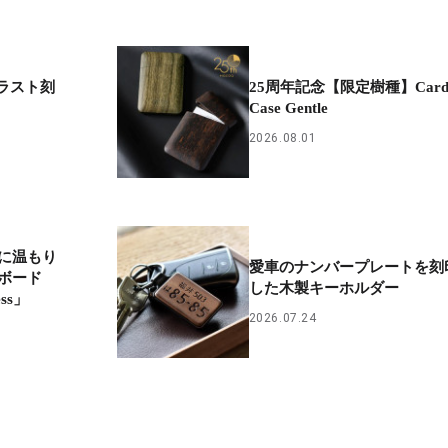
イラスト刻
25周年記念【限定樹種】Car
Case Gentle
2026.08.01
に温もり
愛車のナンバープレートを刻
ボード
した木製キーホルダー
ess」
2026.07.24