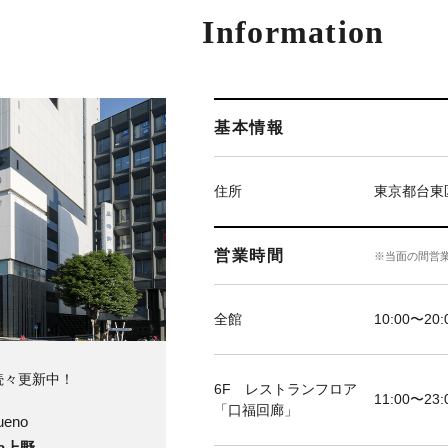
Information
基本情報
住所
東京都台東区
営業時間
※当面の間営
全館
10:00〜20:
続々更新中！
6F レストランフロア
11:00〜23:
「口福回廊」
ueno
ya上野