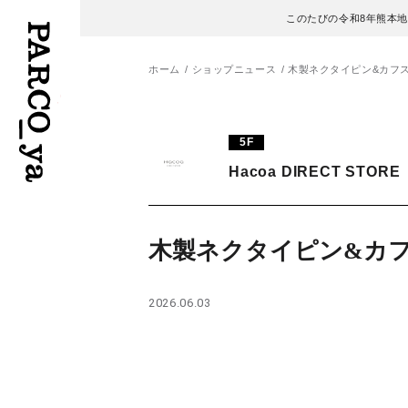
このたびの令和8年熊本
ホーム
ショップニュース
木製ネクタイピン&カフ
フロアガイド
ENGLISH
5F
Hacoa DIRECT STORE
施設案内・アクセス
繁体字
イベント・ポップアップ
簡体字
木製ネクタイピン&カ
ニュース
한국어
2026.06.03
レストラン・カフェ
ภาษาไทย
TAX FREE
日本語