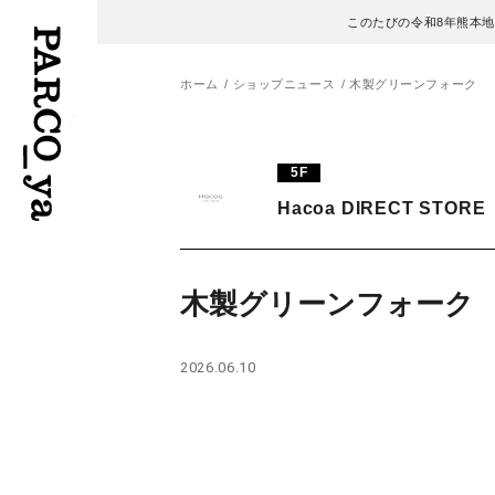
このたびの令和8年熊本
ホーム
ショップニュース
木製グリーンフォーク
フロアガイド
ENGLISH
5F
Hacoa DIRECT STORE
施設案内・アクセス
繁体字
イベント・ポップアップ
簡体字
木製グリーンフォーク
ニュース
한국어
2026.06.10
レストラン・カフェ
ภาษาไทย
TAX FREE
日本語