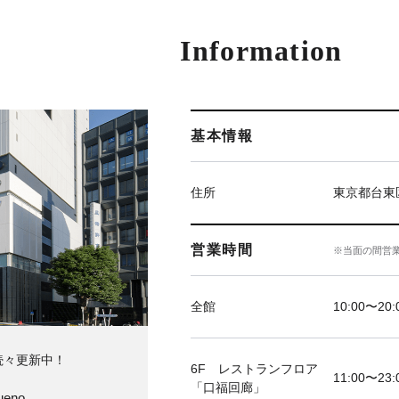
Information
基本情報
住所
東京都台東区
営業時間
※当面の間営
全館
10:00〜20:
続々更新中！
6F レストランフロア
11:00〜23:
「口福回廊」
ueno