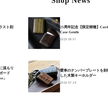
Shop News
イラスト刻
25周年記念【限定樹種】Car
Case Gentle
2026.08.01
に温もり
愛車のナンバープレートを刻
ボード
した木製キーホルダー
ess」
2026.07.24