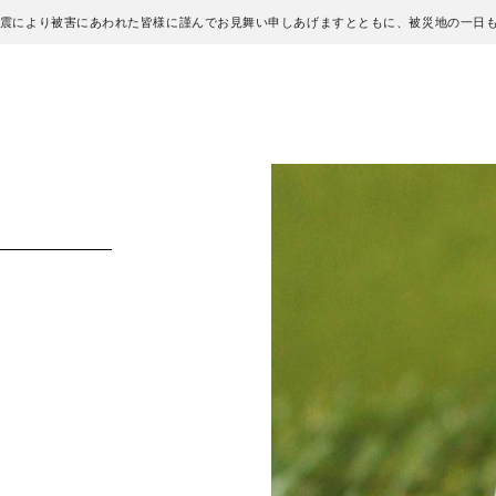
地震により被害にあわれた皆様に謹んでお見舞い申しあげますとともに、被災地の一日