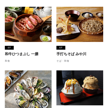
6F
6F
和牛ひつまぶし 一膳
手打ちそば みや川
和食
そば・和食