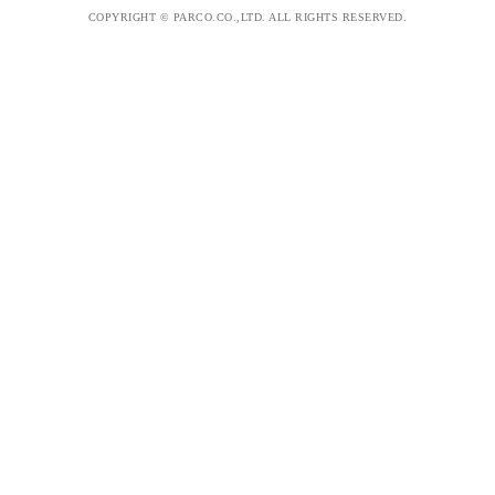
COPYRIGHT © PARCO.CO.,LTD. ALL RIGHTS RESERVED.