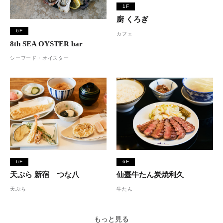
1F
廚 くろぎ
6F
カフェ
8th SEA OYSTER bar
シーフード・オイスター
6F
6F
天ぷら 新宿 つな八
仙臺牛たん炭焼利久
天ぷら
牛たん
もっと見る