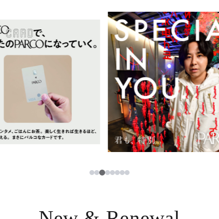
イベント・ポップアップ
簡体字
ニュース
한국어
レストラン・カフェ
ภาษาไทย
TAX FREE
日本語
PARCOメンバーズ
JP
3
1
2
4
5
6
7
8
New & Renewal