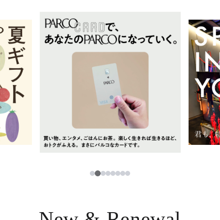
イベント・ポップアップ
簡体字
ニュース
한국어
レストラン・カフェ
ภาษาไทย
TAX FREE
日本語
PARCOメンバーズ
JP
2
1
3
4
5
6
7
8
New & Renewal