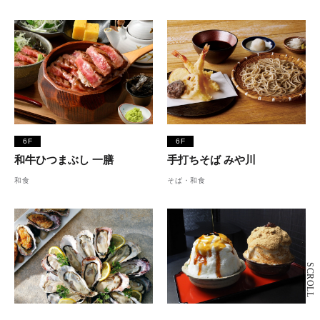
6F
6F
和牛ひつまぶし 一膳
手打ちそば みや川
和食
そば・和食
SCROLL