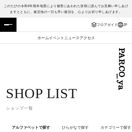
このたびの令和8年熊本地震により被害にあわれた皆様に謹んでお見舞い申しあげ
ますとともに、被災地の一日も早い復旧を、心よりお祈り申しあげます。
フロアガイド
ENGLISH
フロアガイド
JP
施設案内・アクセス
繁体字
ホーム
イベント
ニュース
アクセス
イベント・ポップアップ
簡体字
ニュース
한국어
レストラン・カフェ
ภาษาไทย
SHOP LIST
TAX FREE
日本語
ショップ一覧
PARCOメンバーズ
JP
アルファベットで探す
ひらがなで探す
カテゴリーで探す