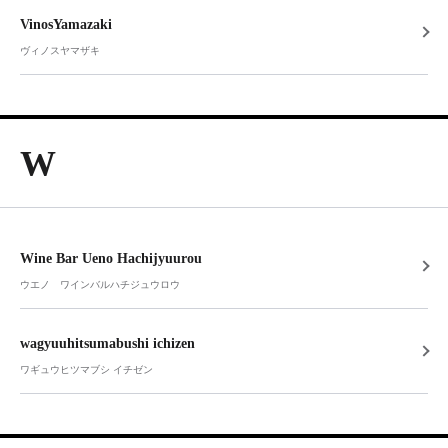
VinosYamazaki
ヴィノスヤマザキ
W
Wine Bar Ueno Hachijyuurou
ウエノ ワインバルハチジュウロウ
wagyuuhitsumabushi ichizen
ワギュウヒツマブシ イチゼン