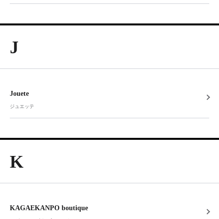
J
Jouete
ジュエッテ
K
KAGAEKANPO boutique