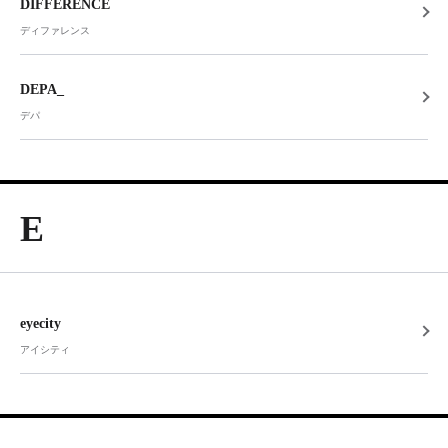
DIFFERENCE
ディファレンス
DEPA_
デパ
E
eyecity
アイシティ