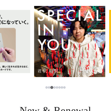
イベント・ポップアップ
簡体字
ニュース
한국어
レストラン・カフェ
ภาษาไทย
TAX FREE
日本語
PARCOメンバーズ
JP
3
1
2
4
5
6
7
8
New & Renewal