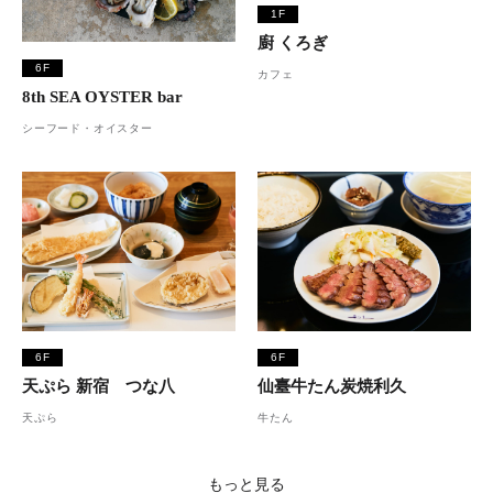
1F
廚 くろぎ
6F
カフェ
8th SEA OYSTER bar
シーフード・オイスター
6F
6F
天ぷら 新宿 つな八
仙臺牛たん炭焼利久
天ぷら
牛たん
もっと見る