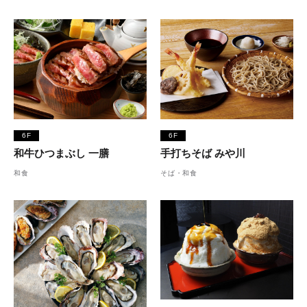
6F
6F
和牛ひつまぶし 一膳
手打ちそば みや川
和食
そば・和食