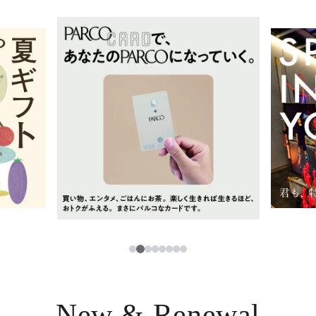
イベント・ポップアップ
簡体字
ニュース
한국어
レストラン・カフェ
ภาษาไทย
TAX FREE
日本語
PARCOメンバーズ
JP
2
1
3
4
5
6
7
8
New & Renewal