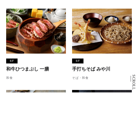
6F
6F
和牛ひつまぶし 一膳
手打ちそば みや川
SCROLL
和食
そば・和食