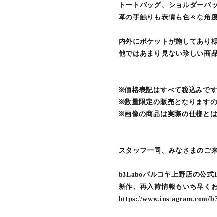
トートバッグ、ショルダーバ
革の手触りも表情も色々な角
内外にポケットが施してあり
他ではあまり見ない珍しい商
※価格表記はすべて税込みで
※数量限定の販売となります
※画像の商品は実際の仕様と
スタッフ一同、みなさまのご
b3Laboパルコヤ上野店の公式In
新作、再入荷情報もいち早く
https://www.instagram.com/b