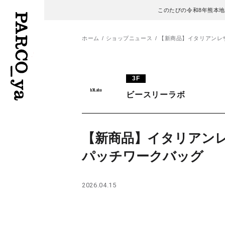
このたびの令和8年熊本
ホーム
ショップニュース
【新商品】イタリアンレ
フロアガイド
ENGLISH
3F
ビースリーラボ
施設案内・アクセス
繁体字
イベント・ポップアップ
簡体字
【新商品】イタリアン
ニュース
한국어
パッチワークバッグ
レストラン・カフェ
ภาษาไทย
2026.04.15
TAX FREE
日本語