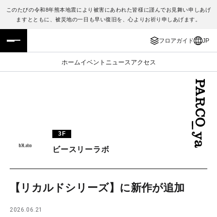
このたびの令和8年熊本地震により被害にあわれた皆様に謹んでお見舞い申しあげ
ますとともに、被災地の一日も早い復旧を、心よりお祈り申しあげます。
フロアガイド
ENGLISH
フロアガイド
JP
施設案内・アクセス
繁体字
ホーム
イベント
ニュース
アクセス
イベント・ポップアップ
簡体字
ニュース
한국어
レストラン・カフェ
ภาษาไทย
3F
TAX FREE
日本語
ビースリーラボ
PARCOメンバーズ
【リカルドシリーズ】に新作が追加
JP
2026.06.21