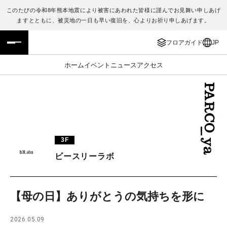
このたびの令和8年熊本地震により被害にあわれた皆様に謹んでお見舞い申しあげ
ますとともに、被災地の一日も早い復旧を、心よりお祈り申しあげます。
フロアガイド
ENGLISH
フロアガイド
JP
施設案内・アクセス
繁体字
ホーム
イベント
ニュース
アクセス
イベント・ポップアップ
簡体字
ニュース
한국어
レストラン・カフェ
ภาษาไทย
3F
TAX FREE
日本語
ビースリーラボ
PARCOメンバーズ
【母の日】ありがとうの気持ちを形に
JP
2026.05.09