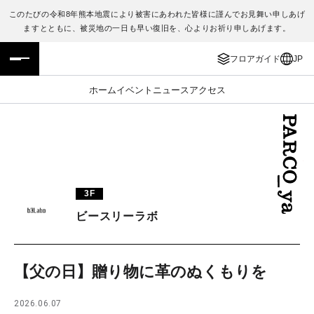
このたびの令和8年熊本地震により被害にあわれた皆様に謹んでお見舞い申しあげ
ますとともに、被災地の一日も早い復旧を、心よりお祈り申しあげます。
フロアガイド
ENGLISH
フロアガイド
JP
施設案内・アクセス
繁体字
ホーム
イベント
ニュース
アクセス
イベント・ポップアップ
簡体字
ニュース
한국어
レストラン・カフェ
ภาษาไทย
3F
TAX FREE
日本語
ビースリーラボ
PARCOメンバーズ
【父の日】贈り物に革のぬくもりを
JP
2026.06.07