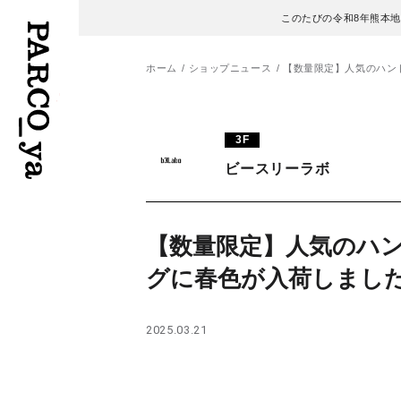
このたびの令和8年熊本
ホーム
ショップニュース
【数量限定】人気のハン
フロアガイド
ENGLISH
3F
ビースリーラボ
施設案内・アクセス
繁体字
イベント・ポップアップ
簡体字
【数量限定】人気のハ
ニュース
한국어
グに春色が入荷しまし
レストラン・カフェ
ภาษาไทย
2025.03.21
TAX FREE
日本語