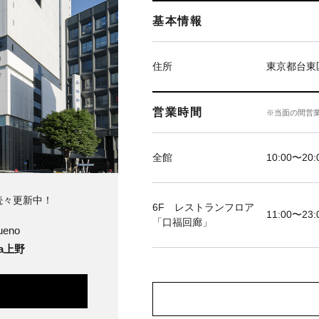
基本情報
住所
東京都台東区
営業時間
※当面の間営
全館
10:00〜20:
続々更新中！
6F レストランフロア
11:00〜23:
「口福回廊」
ueno
ya上野