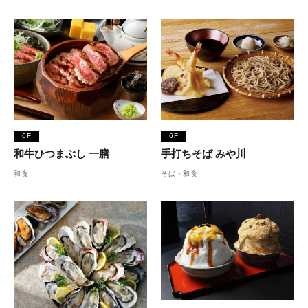
6F
6F
和牛ひつまぶし 一膳
手打ちそば みや川
和食
そば・和食