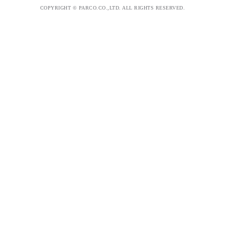
COPYRIGHT © PARCO.CO.,LTD. ALL RIGHTS RESERVED.