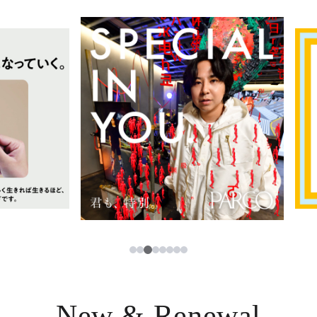
イベント・ポップアップ
簡体字
ニュース
한국어
レストラン・カフェ
ภาษาไทย
TAX FREE
日本語
PARCOメンバーズ
JP
3
1
2
4
5
6
7
8
New & Renewal