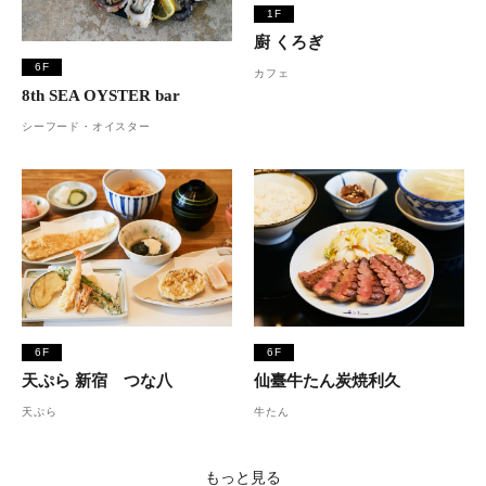
1F
廚 くろぎ
6F
カフェ
8th SEA OYSTER bar
シーフード・オイスター
6F
6F
天ぷら 新宿 つな八
仙臺牛たん炭焼利久
天ぷら
牛たん
もっと見る